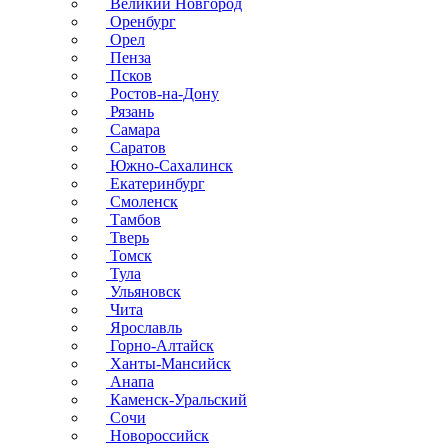
Великий Новгород
Оренбург
Орел
Пенза
Псков
Ростов-на-Дону
Рязань
Самара
Саратов
Южно-Сахалинск
Екатеринбург
Смоленск
Тамбов
Тверь
Томск
Тула
Ульяновск
Чита
Ярославль
Горно-Алтайск
Ханты-Мансийск
Анапа
Каменск-Уральский
Сочи
Новороссийск