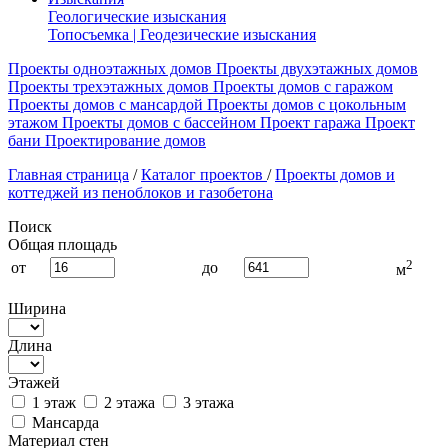
Геологические изыскания
Топосъемка | Геодезические изыскания
Проекты одноэтажных домов
Проекты двухэтажных домов
Проекты трехэтажных домов
Проекты домов с гаражом
Проекты домов с мансардой
Проекты домов с цокольным
этажом
Проекты домов с бассейном
Проект гаража
Проект
бани
Проектирование домов
Главная страница
/
Каталог проектов
/
Проекты домов и
коттеджей из пеноблоков и газобетона
Поиск
Общая площадь
2
от
до
м
Ширина
Длина
Этажей
1 этаж
2 этажа
3 этажа
Мансарда
Материал стен