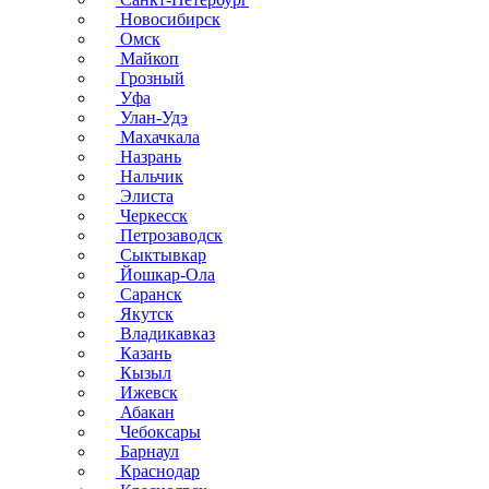
Новосибирск
Омск
Майкоп
Грозный
Уфа
Улан-Удэ
Махачкала
Назрань
Нальчик
Элиста
Черкесск
Петрозаводск
Сыктывкар
Йошкар-Ола
Саранск
Якутск
Владикавказ
Казань
Кызыл
Ижевск
Абакан
Чебоксары
Барнаул
Краснодар