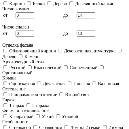
Кирпич
Блоки
Дерево
Деревянный каркас
Число комнат
от
до
Число спален
от
до
Отделка фасада
Облицовочный кирпич
Декоративная штукатурка
Дерево
Камень
Архитектурный стиль
Русский
Классический
Современный
Оригинальный
Крыша
Односкатная
Двускатная
Плоская
Вальмовая
Остекление
Панорамное остекление
Второй свет
Гараж
1 гараж
2 гаража
Форма и расположение
Квадратный
Узкий
Угловой
Особенности
С террасой
С балконом
Дом на 2 семьи
2 входа