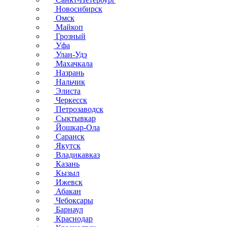
Новосибирск
Омск
Майкоп
Грозный
Уфа
Улан-Удэ
Махачкала
Назрань
Нальчик
Элиста
Черкесск
Петрозаводск
Сыктывкар
Йошкар-Ола
Саранск
Якутск
Владикавказ
Казань
Кызыл
Ижевск
Абакан
Чебоксары
Барнаул
Краснодар