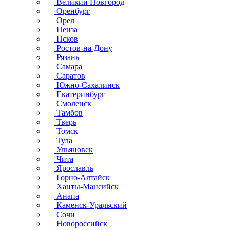
Великий Новгород
Оренбург
Орел
Пенза
Псков
Ростов-на-Дону
Рязань
Самара
Саратов
Южно-Сахалинск
Екатеринбург
Смоленск
Тамбов
Тверь
Томск
Тула
Ульяновск
Чита
Ярославль
Горно-Алтайск
Ханты-Мансийск
Анапа
Каменск-Уральский
Сочи
Новороссийск