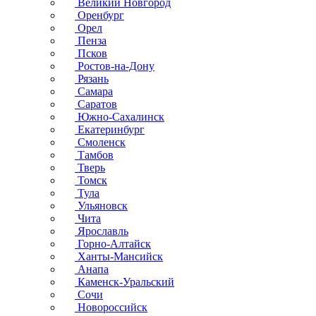
Великий Новгород
Оренбург
Орел
Пенза
Псков
Ростов-на-Дону
Рязань
Самара
Саратов
Южно-Сахалинск
Екатеринбург
Смоленск
Тамбов
Тверь
Томск
Тула
Ульяновск
Чита
Ярославль
Горно-Алтайск
Ханты-Мансийск
Анапа
Каменск-Уральский
Сочи
Новороссийск