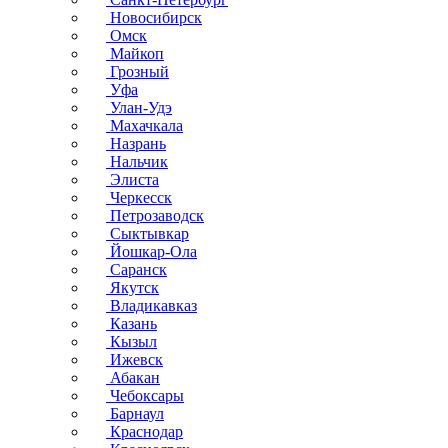
Новосибирск
Омск
Майкоп
Грозный
Уфа
Улан-Удэ
Махачкала
Назрань
Нальчик
Элиста
Черкесск
Петрозаводск
Сыктывкар
Йошкар-Ола
Саранск
Якутск
Владикавказ
Казань
Кызыл
Ижевск
Абакан
Чебоксары
Барнаул
Краснодар