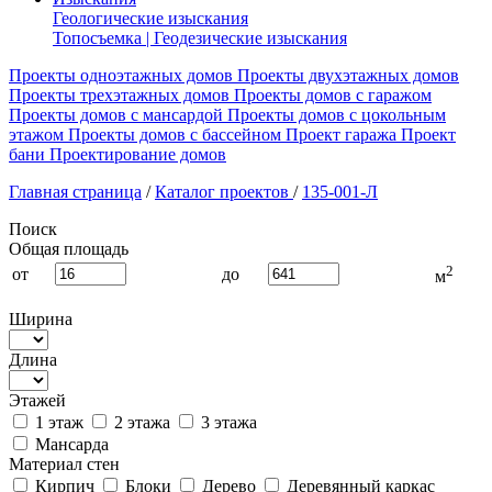
Геологические изыскания
Топосъемка | Геодезические изыскания
Проекты одноэтажных домов
Проекты двухэтажных домов
Проекты трехэтажных домов
Проекты домов с гаражом
Проекты домов с мансардой
Проекты домов с цокольным
этажом
Проекты домов с бассейном
Проект гаража
Проект
бани
Проектирование домов
Главная страница
/
Каталог проектов
/
135-001-Л
Поиск
Общая площадь
2
от
до
м
Ширина
Длина
Этажей
1 этаж
2 этажа
3 этажа
Мансарда
Материал стен
Кирпич
Блоки
Дерево
Деревянный каркас