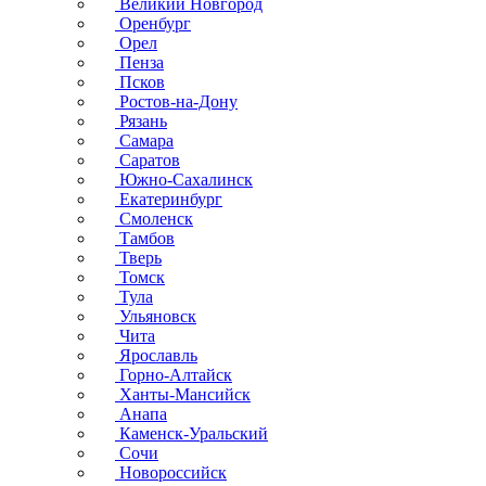
Великий Новгород
Оренбург
Орел
Пенза
Псков
Ростов-на-Дону
Рязань
Самара
Саратов
Южно-Сахалинск
Екатеринбург
Смоленск
Тамбов
Тверь
Томск
Тула
Ульяновск
Чита
Ярославль
Горно-Алтайск
Ханты-Мансийск
Анапа
Каменск-Уральский
Сочи
Новороссийск