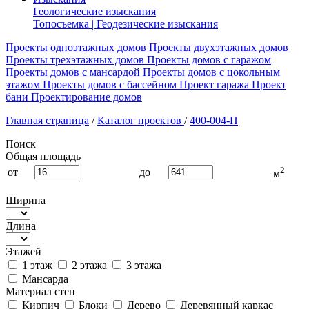
Геологические изыскания
Топосъемка | Геодезические изыскания
Проекты одноэтажных домов
Проекты двухэтажных домов
Проекты трехэтажных домов
Проекты домов с гаражом
Проекты домов с мансардой
Проекты домов с цокольным
этажом
Проекты домов с бассейном
Проект гаража
Проект
бани
Проектирование домов
Главная страница
/
Каталог проектов
/
400-004-П
Поиск
Общая площадь
2
от
до
м
Ширина
Длина
Этажей
1 этаж
2 этажа
3 этажа
Мансарда
Материал стен
Кирпич
Блоки
Дерево
Деревянный каркас