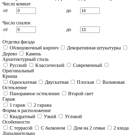
Число комнат
от
до
Число спален
от
до
Отделка фасада
Облицовочный кирпич
Декоративная штукатурка
Дерево
Камень
Архитектурный стиль
Русский
Классический
Современный
Оригинальный
Крыша
Односкатная
Двускатная
Плоская
Вальмовая
Остекление
Панорамное остекление
Второй свет
Гараж
1 гараж
2 гаража
Форма и расположение
Квадратный
Узкий
Угловой
Особенности
С террасой
С балконом
Дом на 2 семьи
2 входа
Дополнительно