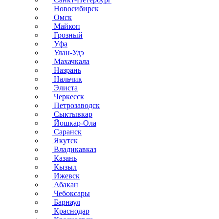
Новосибирск
Омск
Майкоп
Грозный
Уфа
Улан-Удэ
Махачкала
Назрань
Нальчик
Элиста
Черкесск
Петрозаводск
Сыктывкар
Йошкар-Ола
Саранск
Якутск
Владикавказ
Казань
Кызыл
Ижевск
Абакан
Чебоксары
Барнаул
Краснодар