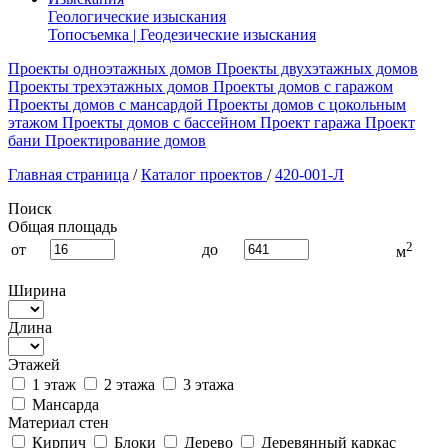
Геологические изыскания
Топосъемка | Геодезические изыскания
Проекты одноэтажных домов
Проекты двухэтажных домов
Проекты трехэтажных домов
Проекты домов с гаражом
Проекты домов с мансардой
Проекты домов с цокольным
этажом
Проекты домов с бассейном
Проект гаража
Проект
бани
Проектирование домов
Главная страница
/
Каталог проектов
/
420-001-Л
Поиск
Общая площадь
2
от
до
м
Ширина
Длина
Этажей
1 этаж
2 этажа
3 этажа
Мансарда
Материал стен
Кирпич
Блоки
Дерево
Деревянный каркас