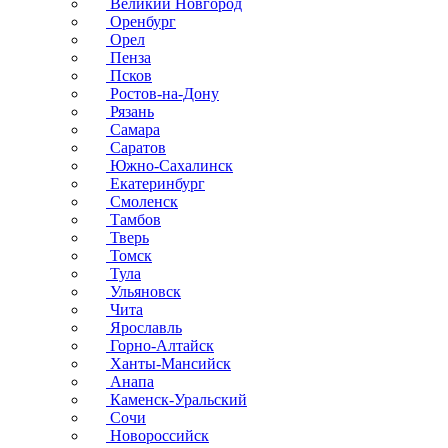
Великий Новгород
Оренбург
Орел
Пенза
Псков
Ростов-на-Дону
Рязань
Самара
Саратов
Южно-Сахалинск
Екатеринбург
Смоленск
Тамбов
Тверь
Томск
Тула
Ульяновск
Чита
Ярославль
Горно-Алтайск
Ханты-Мансийск
Анапа
Каменск-Уральский
Сочи
Новороссийск