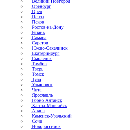
Великий Новгород
Оренбург
Орел
Пенза
Псков
Ростов-на-Дону
Рязань
Самара
Саратов
Южно-Сахалинск
Екатеринбург
Смоленск
Тамбов
Тверь
Томск
Тула
Ульяновск
Чита
Ярославль
Горно-Алтайск
Ханты-Мансийск
Анапа
Каменск-Уральский
Сочи
Новороссийск