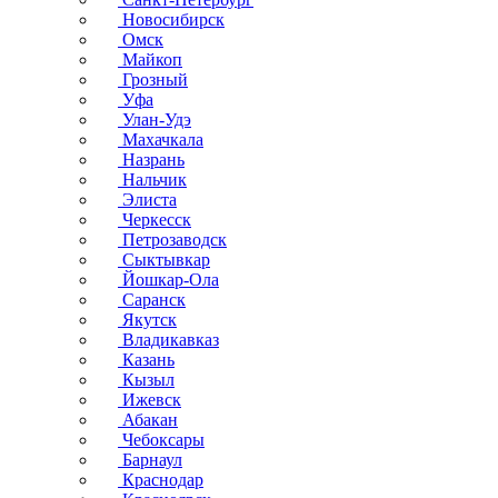
Новосибирск
Омск
Майкоп
Грозный
Уфа
Улан-Удэ
Махачкала
Назрань
Нальчик
Элиста
Черкесск
Петрозаводск
Сыктывкар
Йошкар-Ола
Саранск
Якутск
Владикавказ
Казань
Кызыл
Ижевск
Абакан
Чебоксары
Барнаул
Краснодар