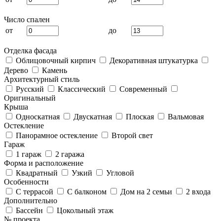
Число спален
от
до
Отделка фасада
Облицовочный кирпич
Декоративная штукатурка
Дерево
Камень
Архитектурный стиль
Русский
Классический
Современный
Оригинальный
Крыша
Односкатная
Двускатная
Плоская
Вальмовая
Остекление
Панорамное остекление
Второй свет
Гараж
1 гараж
2 гаража
Форма и расположение
Квадратный
Узкий
Угловой
Особенности
С террасой
С балконом
Дом на 2 семьи
2 входа
Дополнительно
Бассейн
Цокольный этаж
№ проекта