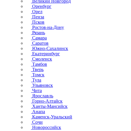
Великий Новгород
Оренбург
Орел
Пенза
Псков
Ростов-на-Дону
Рязань
Самара
Саратов
Южно-Сахалинск
Екатеринбург
Смоленск
Тамбов
Тверь
Томск
Тула
Ульяновск
Чита
Ярославль
Горно-Алтайск
Ханты-Мансийск
Анапа
Каменск-Уральский
Сочи
Новороссийск