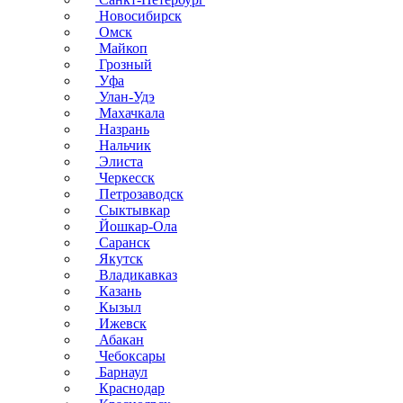
Новосибирск
Омск
Майкоп
Грозный
Уфа
Улан-Удэ
Махачкала
Назрань
Нальчик
Элиста
Черкесск
Петрозаводск
Сыктывкар
Йошкар-Ола
Саранск
Якутск
Владикавказ
Казань
Кызыл
Ижевск
Абакан
Чебоксары
Барнаул
Краснодар