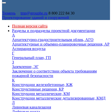
Тюмень
tmn@grouphe.ru
8 800 222 84 30
Проектирование зданий и сооружений
Полная версия сайта
Разделы и подразделы проектной документации
А
Архитектурно-градостроительным облик, АГО
Архитектурные и объемно-планировочные решения, АР
Аспирация воздуха
Г
Генеральный план, ГП
З
Заземление, ЭГ
Заключение о соответствии объекта требованиям
пожарной безопасности
К
Конструкции железобетонные, КЖ
Конструктивные решения, КР
Конструкции металлические, КМ
Конструкции металлические детализированные, КМД
Л
Ливневая канализация
Лифтовая шахта