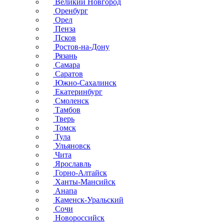
Великий Новгород
Оренбург
Орел
Пенза
Псков
Ростов-на-Дону
Рязань
Самара
Саратов
Южно-Сахалинск
Екатеринбург
Смоленск
Тамбов
Тверь
Томск
Тула
Ульяновск
Чита
Ярославль
Горно-Алтайск
Ханты-Мансийск
Анапа
Каменск-Уральский
Сочи
Новороссийск