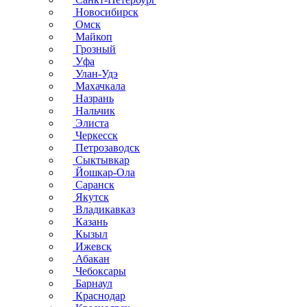
Новосибирск
Омск
Майкоп
Грозный
Уфа
Улан-Удэ
Махачкала
Назрань
Нальчик
Элиста
Черкесск
Петрозаводск
Сыктывкар
Йошкар-Ола
Саранск
Якутск
Владикавказ
Казань
Кызыл
Ижевск
Абакан
Чебоксары
Барнаул
Краснодар