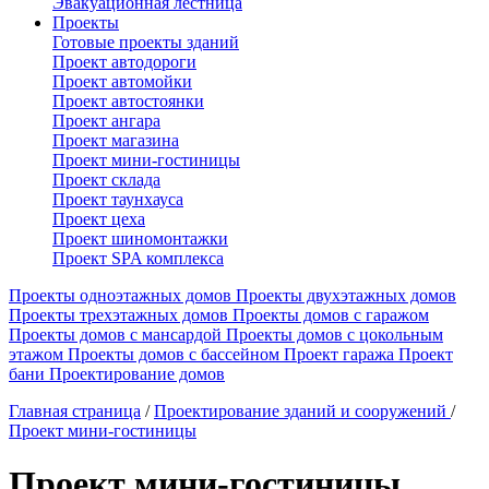
Эвакуационная лестница
Проекты
Готовые проекты зданий
Проект автодороги
Проект автомойки
Проект автостоянки
Проект ангара
Проект магазина
Проект мини-гостиницы
Проект склада
Проект таунхауса
Проект цеха
Проект шиномонтажки
Проект SPA комплекса
Проекты одноэтажных домов
Проекты двухэтажных домов
Проекты трехэтажных домов
Проекты домов с гаражом
Проекты домов с мансардой
Проекты домов с цокольным
этажом
Проекты домов с бассейном
Проект гаража
Проект
бани
Проектирование домов
Главная страница
/
Проектирование зданий и сооружений
/
Проект мини-гостиницы
Проект мини-гостиницы