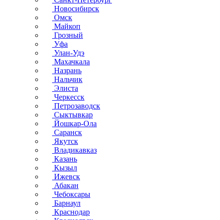
Новосибирск
Омск
Майкоп
Грозный
Уфа
Улан-Удэ
Махачкала
Назрань
Нальчик
Элиста
Черкесск
Петрозаводск
Сыктывкар
Йошкар-Ола
Саранск
Якутск
Владикавказ
Казань
Кызыл
Ижевск
Абакан
Чебоксары
Барнаул
Краснодар