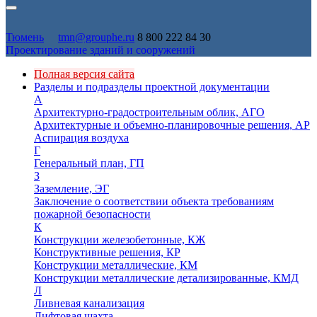
Тюмень
tmn@grouphe.ru
8 800 222 84 30
Проектирование зданий и сооружений
Полная версия сайта
Разделы и подразделы проектной документации
А
Архитектурно-градостроительным облик, АГО
Архитектурные и объемно-планировочные решения, АР
Аспирация воздуха
Г
Генеральный план, ГП
З
Заземление, ЭГ
Заключение о соответствии объекта требованиям
пожарной безопасности
К
Конструкции железобетонные, КЖ
Конструктивные решения, КР
Конструкции металлические, КМ
Конструкции металлические детализированные, КМД
Л
Ливневая канализация
Лифтовая шахта