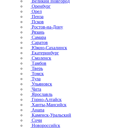
Великий Новгород
Оренбург
Орел
Пенза
Псков
Ростов-на-Дону
Рязань
Самара
Саратов
Южно-Сахалинск
Екатеринбург
Смоленск
Тамбов
Тверь
Томск
Тула
Ульяновск
Чита
Ярославль
Горно-Алтайск
Ханты-Мансийск
Анапа
Каменск-Уральский
Сочи
Новороссийск