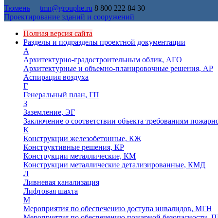
Тюмень
tmn@grouphe.ru
8 800 222 84 30
Проектирование зданий и сооружений
Полная версия сайта
Разделы и подразделы проектной документации
А
Архитектурно-градостроительным облик, АГО
Архитектурные и объемно-планировочные решения, АР
Аспирация воздуха
Г
Генеральный план, ГП
З
Заземление, ЭГ
Заключение о соответствии объекта требованиям пожарн
К
Конструкции железобетонные, КЖ
Конструктивные решения, КР
Конструкции металлические, КМ
Конструкции металлические детализированные, КМД
Л
Ливневая канализация
Лифтовая шахта
М
Мероприятия по обеспечению доступа инвалидов, МГН
Мероприятия по обеспечению пожарной безопасности, П