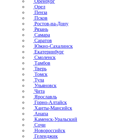
Оренбург
Орел
Пенза
Псков
Ростов-на-Дону
Рязань
Самара
Саратов
Южно-Сахалинск
Екатеринбург
Смоленск
Тамбов
Тверь
Томск
Тула
Ульяновск
Чита
Ярославль
Горно-Алтайск
Ханты-Мансийск
Анапа
Каменск-Уральский
Сочи
Новороссийск
Геленджик