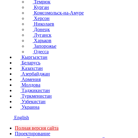
Темрюк
Курган
Комсомольск-на-Амуре
Херсон
Николаев
Донецк
Луганск
Харьков
Запорожье
Одесса
Кыргызстан
Беларусь
Казахстан
Азербайджан
Армения
Молдова
Таджикистан
Туркменистан
Узбекистан
Украина
English
Полная версия сайта
Проектирование