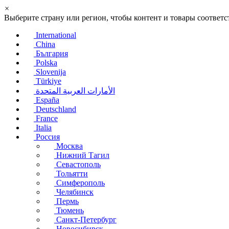
×
Выберите страну или регион, чтобы контент и товары соотве
International
China
България
Polska
Slovenija
Türkiye
الأمارات العربية المتحدة
España
Deutschland
France
Italia
Россия
Москва
Нижний Тагил
Севастополь
Тольятти
Симферополь
Челябинск
Пермь
Тюмень
Санкт-Петербург
Новосибирск