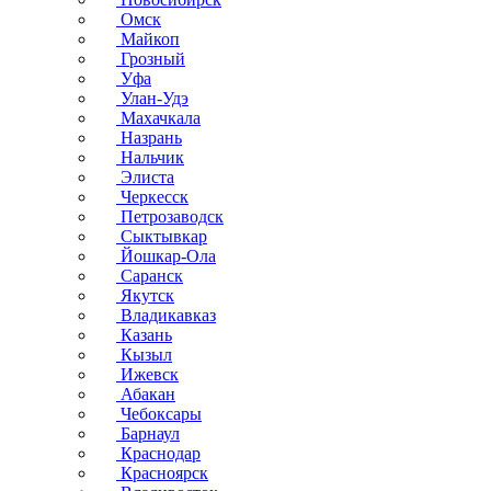
Омск
Майкоп
Грозный
Уфа
Улан-Удэ
Махачкала
Назрань
Нальчик
Элиста
Черкесск
Петрозаводск
Сыктывкар
Йошкар-Ола
Саранск
Якутск
Владикавказ
Казань
Кызыл
Ижевск
Абакан
Чебоксары
Барнаул
Краснодар
Красноярск