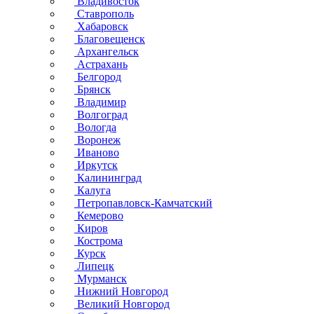
Владивосток
Ставрополь
Хабаровск
Благовещенск
Архангельск
Астрахань
Белгород
Брянск
Владимир
Волгоград
Вологда
Воронеж
Иваново
Иркутск
Калининград
Калуга
Петропавловск-Камчатский
Кемерово
Киров
Кострома
Курск
Липецк
Мурманск
Нижний Новгород
Великий Новгород