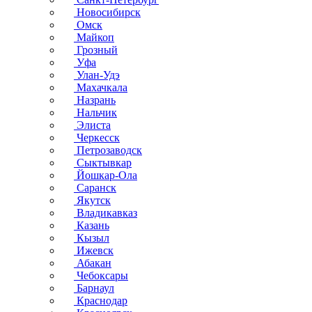
Новосибирск
Омск
Майкоп
Грозный
Уфа
Улан-Удэ
Махачкала
Назрань
Нальчик
Элиста
Черкесск
Петрозаводск
Сыктывкар
Йошкар-Ола
Саранск
Якутск
Владикавказ
Казань
Кызыл
Ижевск
Абакан
Чебоксары
Барнаул
Краснодар