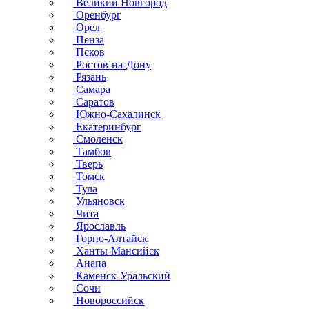
Великий Новгород
Оренбург
Орел
Пенза
Псков
Ростов-на-Дону
Рязань
Самара
Саратов
Южно-Сахалинск
Екатеринбург
Смоленск
Тамбов
Тверь
Томск
Тула
Ульяновск
Чита
Ярославль
Горно-Алтайск
Ханты-Мансийск
Анапа
Каменск-Уральский
Сочи
Новороссийск