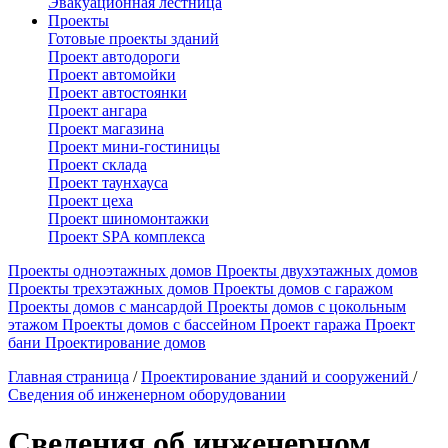
Эвакуационная лестница
Проекты
Готовые проекты зданий
Проект автодороги
Проект автомойки
Проект автостоянки
Проект ангара
Проект магазина
Проект мини-гостиницы
Проект склада
Проект таунхауса
Проект цеха
Проект шиномонтажки
Проект SPA комплекса
Проекты одноэтажных домов
Проекты двухэтажных домов
Проекты трехэтажных домов
Проекты домов с гаражом
Проекты домов с мансардой
Проекты домов с цокольным
этажом
Проекты домов с бассейном
Проект гаража
Проект
бани
Проектирование домов
Главная страница
/
Проектирование зданий и сооружений
/
Сведения об инженерном оборудовании
Сведения об инженерном