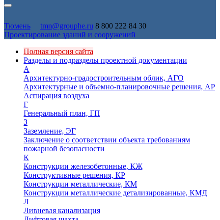
Тюмень
tmn@grouphe.ru
8 800 222 84 30
Проектирование зданий и сооружений
Полная версия сайта
Разделы и подразделы проектной документации
А
Архитектурно-градостроительным облик, АГО
Архитектурные и объемно-планировочные решения, АР
Аспирация воздуха
Г
Генеральный план, ГП
З
Заземление, ЭГ
Заключение о соответствии объекта требованиям
пожарной безопасности
К
Конструкции железобетонные, КЖ
Конструктивные решения, КР
Конструкции металлические, КМ
Конструкции металлические детализированные, КМД
Л
Ливневая канализация
Лифтовая шахта